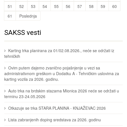
51
52
53
54
55
56
57
58
59
60
61
Poslednja
SAKSS vesti
Karting trka planirana za 01/02.08.2026., neće se održati iz
tehničkih
Ovim putem dajemo zvanično pojašnjenje u vezi sa
administrativnom greškom u Dodatku A - Tehničkim uslovima za
karting vozila za 2026. godinu.
Auto trka na brdskim stazama Mionica 2026 neće se održati u
terminu 23-24.05.2026
Otkazuje se trka STARA PLANINA - KNJAŽEVAC 2026
Lista zabranjenih doping sredstava za 2026. godinu