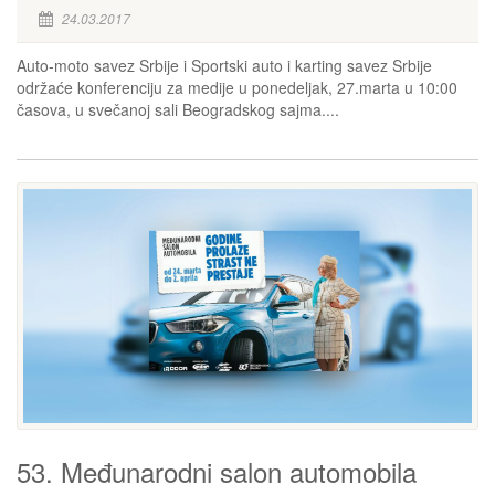
24.03.2017
Auto-moto savez Srbije i Sportski auto i karting savez Srbije
održaće konferenciju za medije u ponedeljak, 27.marta u 10:00
časova, u svečanoj sali Beogradskog sajma....
53. Međunarodni salon automobila