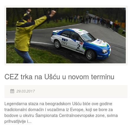
CEZ trka na Ušću u novom terminu
29.03.2017
Legendarna staza na beogradskom Ušću biće ove godine
tradicionalni domaćin i vozačima iz Evrope, koji se bore za
bodove u okviru Šampionata Centralnoevropske zone, svima
prihvatljivije i...