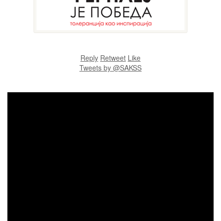
Reply
Retweet
Like
Tweets by @SAKSS