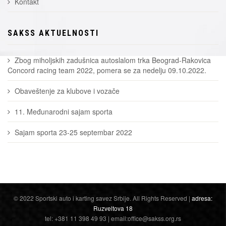
Kontakt
SAKSS AKTUELNOSTI
Zbog miholjskih zadušnica autoslalom trka Beograd-Rakovica
Concord racing team 2022, pomera se za nedelju 09.10.2022.
Obaveštenje za klubove i vozače
11. Međunarodni sajam sporta
Sajam sporta 23-25 septembar 2022
© 2022 Sportski auto i karting savez Srbije. All Rights Reserved |
adresa:
Ruzveltova 18
tel: +381 11 398 49 93 | email:office@sakss.org.rs