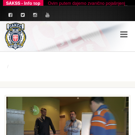
SAKSS - Info top
Ovim putem dajemo zvanično pojašnjenje u ve