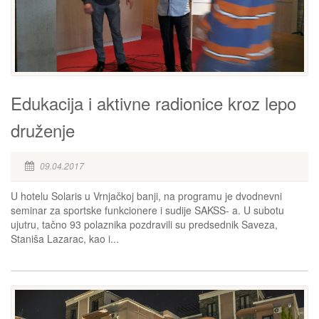
Edukacija i aktivne radionice kroz lepo
druženje
09.04.2017
U hotelu Solaris u Vrnjačkoj banji, na programu je dvodnevni
seminar za sportske funkcionere i sudije SAKSS- a. U subotu
ujutru, tačno 93 polaznika pozdravili su predsednik Saveza,
Staniša Lazarac, kao i...