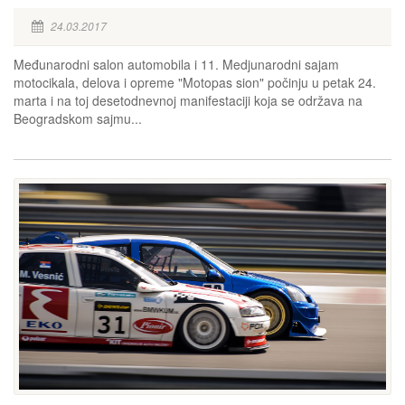
24.03.2017
Međunarodni salon automobila i 11. Medjunarodni sajam
motocikala, delova i opreme "Motopas sion" počinju u petak 24.
marta i na toj desetodnevnoj manifestaciji koja se održava na
Beogradskom sajmu...