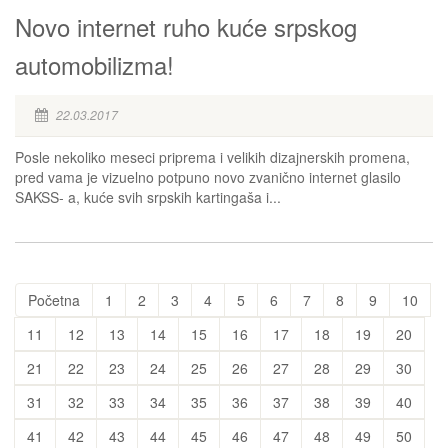
Novo internet ruho kuće srpskog
automobilizma!
22.03.2017
Posle nekoliko meseci priprema i velikih dizajnerskih promena,
pred vama je vizuelno potpuno novo zvanično internet glasilo
SAKSS- a, kuće svih srpskih kartingaša i...
Početna
1
2
3
4
5
6
7
8
9
10
11
12
13
14
15
16
17
18
19
20
21
22
23
24
25
26
27
28
29
30
31
32
33
34
35
36
37
38
39
40
41
42
43
44
45
46
47
48
49
50