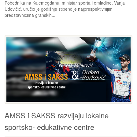
Pobednika na Kalemegdanu, ministar sporta i omladine, Vanja
Udovičić, uručio je godišnje stipendije najprespektivnijim
predstavnicima granskih...
AMSS i SAKSS razvijaju lokalne
sportsko- edukativne centre