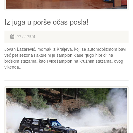
Iz juga u porše očas posla!
02.11.2018
Jovan Lazarević, momak iz Kraljeva, koji se automoblizmom bavi
već pet sezona i aktuelni je šampion klase “jugo hibrid” na
brdskim stazama, kao i vicešampion na kružnim stazama, ovog
vikenda...