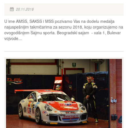
20.11.2018
U ime AMSS, SAKSS i MSS pozivamo Vas na dodelu medalja
najuspešnijim takmičarima za sezonu 2018, koju organizujemo na
ovogodišnjem Sajmu sporta. Beogradski sajam - xala 1, Bulevar
vojvode...