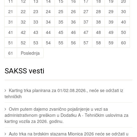
11
12
13
14
15
16
17
18
19
20
21
22
23
24
25
26
27
28
29
30
31
32
33
34
35
36
37
38
39
40
41
42
43
44
45
46
47
48
49
50
51
52
53
54
55
56
57
58
59
60
61
Poslednja
SAKSS vesti
Karting trka planirana za 01/02.08.2026., neće se održati iz
tehničkih
Ovim putem dajemo zvanično pojašnjenje u vezi sa
administrativnom greškom u Dodatku A - Tehničkim uslovima za
karting vozila za 2026. godinu.
Auto trka na brdskim stazama Mionica 2026 neće se održati u