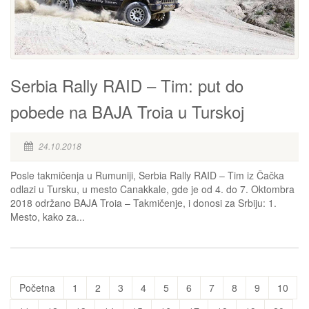
Serbia Rally RAID – Tim: put do
pobede na BAJA Troia u Turskoj
24.10.2018
Posle takmičenja u Rumuniji, Serbia Rally RAID – Tim iz Čačka
odlazi u Tursku, u mesto Canakkale, gde je od 4. do 7. Oktombra
2018 održano BAJA Troia – Takmičenje, i donosi za Srbiju: 1.
Mesto, kako za...
Početna
1
2
3
4
5
6
7
8
9
10