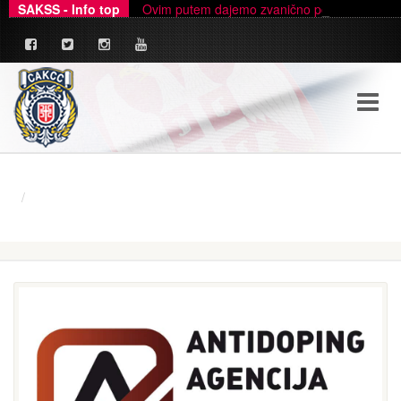
SAKSS - Info top
Ovim putem dajemo zvanično pojašnjenje u ve