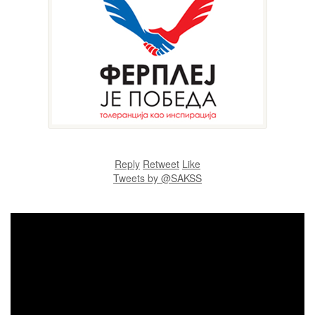
Reply
Retweet
Like
Tweets by @SAKSS