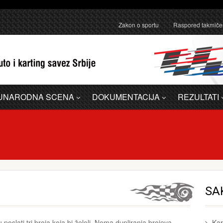
anično pojašnjenje u vezi sa administrativnom greškom u Dodatku A - 
Zakon o sportu
Raspored takmiče
UNARODNA SCENA
DOKUMENTACIJA
REZULTATI
SAK
 poslati tri broja koja bi želeli. Nema dupliranja brojeva.
Kar