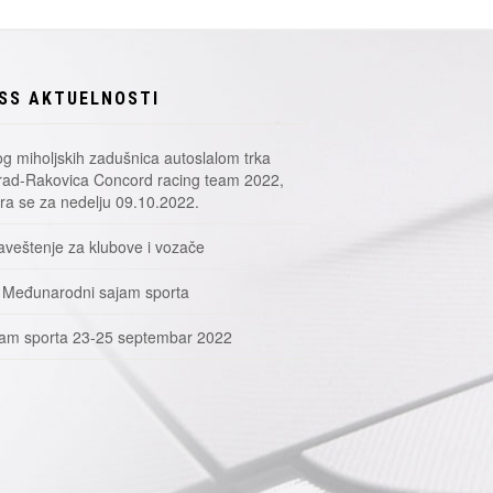
SS AKTUELNOSTI
g miholjskih zadušnica autoslalom trka
ad-Rakovica Concord racing team 2022,
a se za nedelju 09.10.2022.
veštenje za klubove i vozače
 Međunarodni sajam sporta
am sporta 23-25 septembar 2022