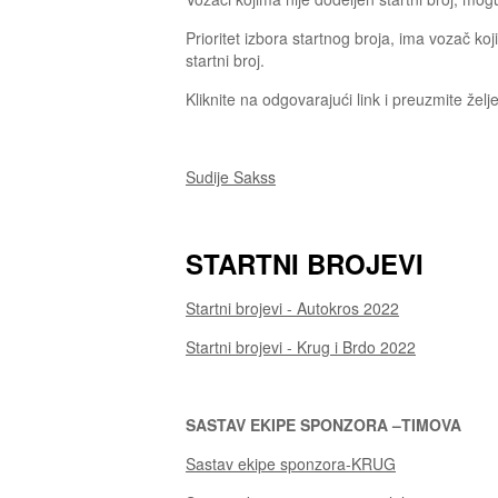
Prioritet izbora startnog broja, ima vozač koji
startni broj.
Kliknite na odgovarajući link i preuzmite že
Sudije Sakss
STARTNI BROJEVI
Startni brojevi - Autokros 2022
Startni brojevi - Krug i Brdo 2022
SASTAV EKIPE SPONZORA –TIMOVA
Sastav ekipe sponzora-KRUG