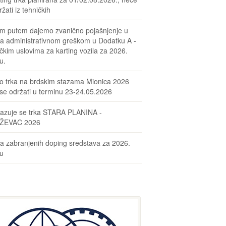
žati iz tehničkih
m putem dajemo zvanično pojašnjenje u
sa administrativnom greškom u Dodatku A -
čkim uslovima za karting vozila za 2026.
u.
o trka na brdskim stazama Mionica 2026
se održati u terminu 23-24.05.2026
azuje se trka STARA PLANINA -
ŽEVAC 2026
ta zabranjenih doping sredstava za 2026.
nu