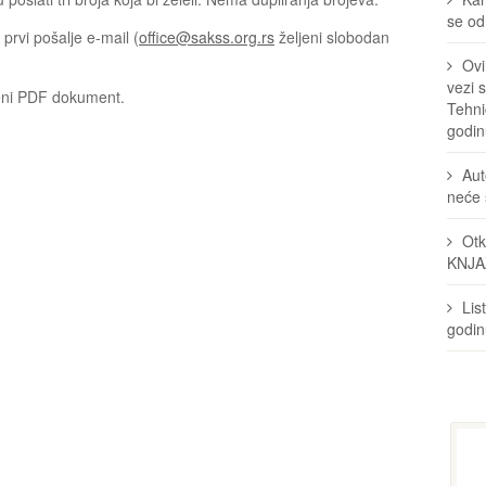
se odr
 prvi pošalje e-mail (
office@sakss.org.rs
željeni slobodan
Ovi
vezi 
ljeni PDF dokument.
Tehni
godin
Aut
neće 
Otk
KNJA
Lis
godi