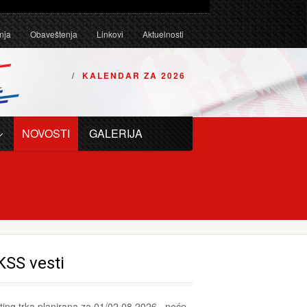
Tehničkim uslovima za karting vozila za 2026. godinu.
nja
Obaveštenja
Linkovi
Aktuelnosti
KALENDAR ZA 2026
NOVOSTI
GALERIJA
SS vesti
ting trka planirana za 01/02.08.2026., neće