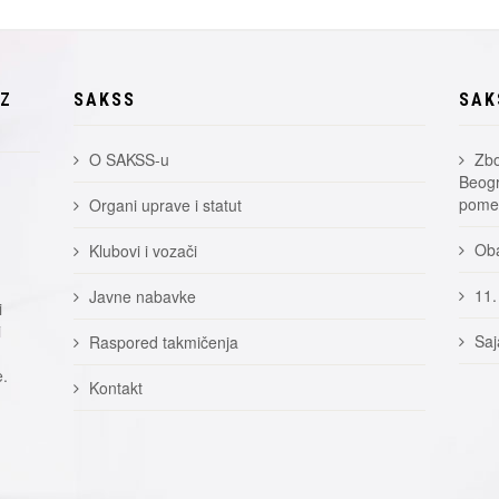
EZ
SAKSS
SAK
O SAKSS-u
Zbo
Beogr
pomer
Organi uprave i statut
Oba
Klubovi i vozači
11.
Javne nabavke
i
i
Saj
Raspored takmičenja
e.
Kontakt