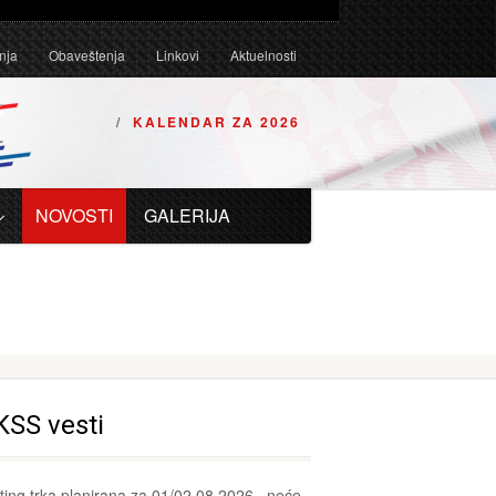
Tehničkim uslovima za karting vozila za 2026. godinu.
nja
Obaveštenja
Linkovi
Aktuelnosti
KALENDAR ZA 2026
NOVOSTI
GALERIJA
SS vesti
ting trka planirana za 01/02.08.2026., neće