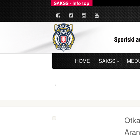
SAKSS - Info top
_
Ovim putem dajemo zv
HOME
SAKSS
MEĐ
Otka
Aran