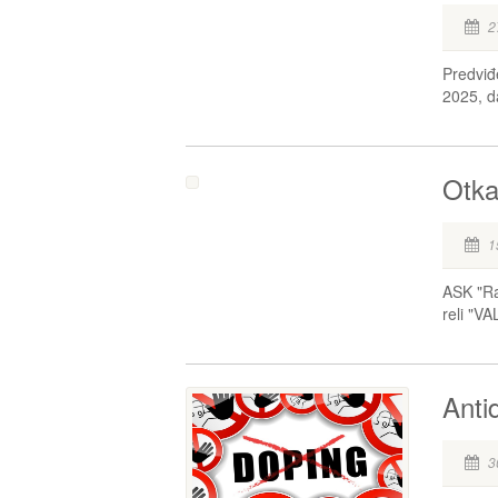
2
Predviđ
2025, d
Otka
1
ASK "Ra
reli "VA
Anti
3