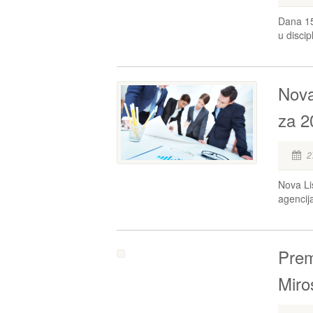
Dana 15
u discip
Nova
za 2
2
Nova Li
agencij
Prem
Miro