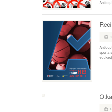
Antidopi
Reci
3
Antidop
sporta 
edukacij
Otkaz
1