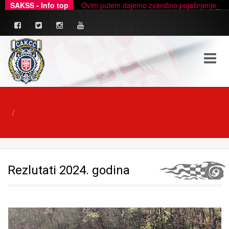
SAKSS - Info top
Ovim putem dajemo zvanično pojašnjenje u ve
Rezlutati 2024. godina