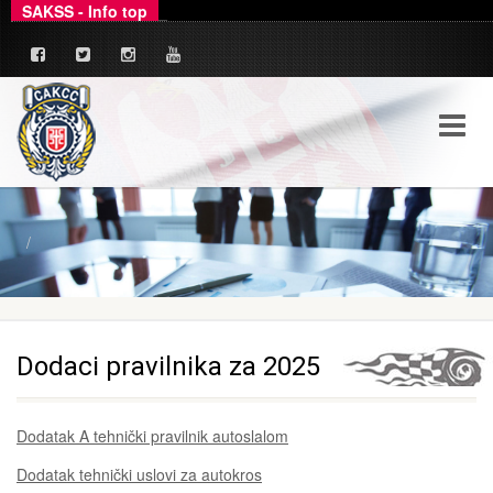
SAKSS - Info top
_
Ovim putem dajemo zvanično pojašnjenje u ve
Dodaci pravilnika za 2025
Dodatak A tehnički pravilnik autoslalom
Dodatak tehnički uslovi za autokros