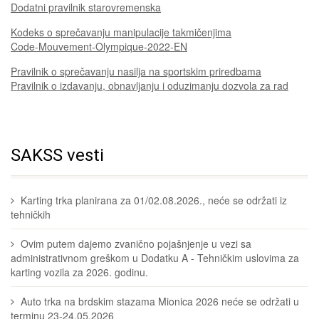
Dodatni pravilnik starovremenska
Kodeks o sprečavanju manipulacije takmičenjima
Code-Mouvement-Olympique-2022-EN
Pravilnik o sprečavanju nasilja na sportskim priredbama
Pravilnik o izdavanju, obnavljanju i oduzimanju dozvola za rad
SAKSS vesti
Karting trka planirana za 01/02.08.2026., neće se održati iz
tehničkih
Ovim putem dajemo zvanično pojašnjenje u vezi sa
administrativnom greškom u Dodatku A - Tehničkim uslovima za
karting vozila za 2026. godinu.
Auto trka na brdskim stazama Mionica 2026 neće se održati u
terminu 23-24.05.2026