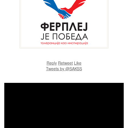
Reply
Retweet
Like
Tweets by @SAKSS