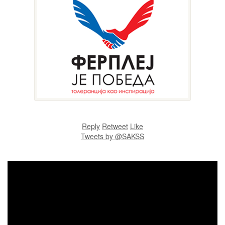
Reply
Retweet
Like
Tweets by @SAKSS