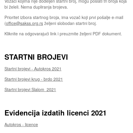
Vozaci kojima nije dodeljen startni broj, mogu poslati tri broja koja
bi želeli. Nema dupliranja brojeva.
Prioritet izbora startnog broja, ima vozač koji prvi pošalje e-mail
(
office@sakss.org.rs
željeni slobodan startni broj.
Kliknite na odgovarajući link i preuzmite željeni PDF dokument.
STARTNI BROJEVI
Startni brojevi - Autokros 2021
Startni brojevi krug - brdo 2021
Startni brojevi Slalom 2021
Evidencija izdatih licenci 2021
Autokros - licence