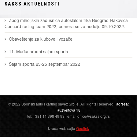
SAKSS AKTUELNOSTI
Zbog miholjskih zadušnica autoslalom trka Beograd-Rakovica
Concord racing team 2022, pomera se za nedelju 09.10.2022.
Obaveštenje za klubove i vozače
11. Međunarodni sajam sporta
Sajam sporta 23-25 septembar 2022
© 2022 Sportski auto i karting savez Srbije. All Rights Reserved |
adresa:
Ruzveltova 18
tel: +381 11 398 49 93 | email:office@sakss.org.rs
Izrada web sajta
Geolink