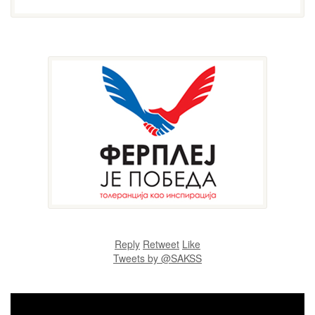
Reply
Retweet
Like
Tweets by @SAKSS