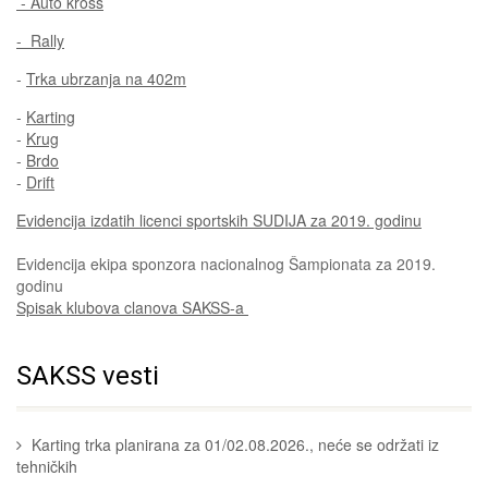
- Auto kross
- Rally
-
Trka ubrzanja na 402m
-
Karting
-
Krug
-
Brdo
-
Drift
Evidencija izdatih licenci sportskih SUDIJA za 2019. godinu
Evidencija ekipa sponzora nacionalnog Šampionata za 2019.
godinu
Spisak klubova clanova SAKSS-a
SAKSS vesti
Karting trka planirana za 01/02.08.2026., neće se održati iz
tehničkih