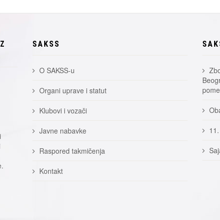
EZ
SAKSS
SAK
O SAKSS-u
Zbo
Beogr
pomer
Organi uprave i statut
Oba
Klubovi i vozači
11.
Javne nabavke
i
i
Saj
Raspored takmičenja
e.
Kontakt