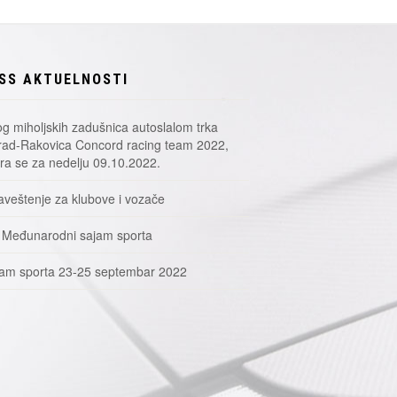
SS AKTUELNOSTI
g miholjskih zadušnica autoslalom trka
ad-Rakovica Concord racing team 2022,
a se za nedelju 09.10.2022.
veštenje za klubove i vozače
 Međunarodni sajam sporta
am sporta 23-25 septembar 2022