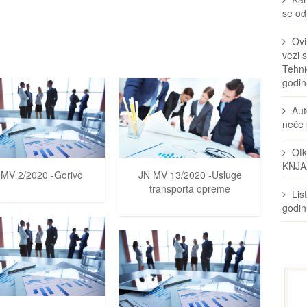
se odr
Ovi
vezi 
Tehni
godin
Aut
neće 
Otk
KNJA
 MV 2/2020 -Gorivo
JN MV 13/2020 -Usluge
transporta opreme
Lis
godi