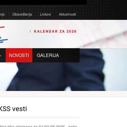
Tehničkim uslovima za karting vozila za 2026. godinu.
nja
Obaveštenja
Linkovi
Aktuelnosti
KALENDAR ZA 2026
NOVOSTI
GALERIJA
KSS vesti
ting trka planirana za 01/02.08.2026., neće