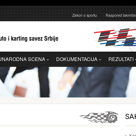
anično pojašnjenje u vezi sa administrativnom greškom u Dodatku A - 
Zakon o sportu
Raspored takmiče
UNARODNA SCENA
DOKUMENTACIJA
REZULTATI
SA
Kar