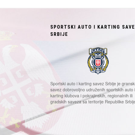
SPORTSKI AUTO I KARTING SAV
SRBIJE
Sportski auto i karting savez Srbije je gransk
savez dobrovoljno udruženih sportskih auto 
karting klubova i pokrajinskih, regionalnih ili
gradskih saveza sa teritorije Republike Srbij