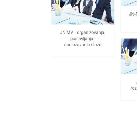
JN-
JN MV - organizovanja,
postavljanja i
obeležavanja staze
rez