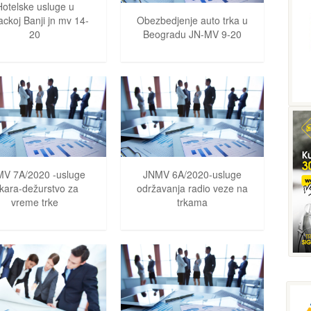
Hotelske usluge u
ackoj Banji jn mv 14-
Obezbedjenje auto trka u
20
Beogradu JN-MV 9-20
V 7A/2020 -usluge
JNMV 6A/2020-usluge
ekara-dežurstvo za
održavanja radio veze na
vreme trke
trkama