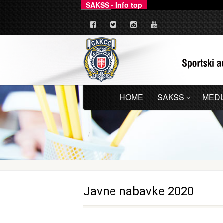
SAKSS - Info top
Ovim putem dajemo zv
_
HOME
SAKSS
MEĐ
Javne nabavke 2020