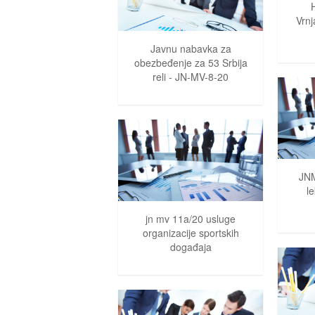
Vrnj
Javnu nabavka za
obezbeđenje za 53 Srbija
reli - JN-MV-8-20
JNM
l
jn mv 11a/20 usluge
organizacije sportskih
događaja