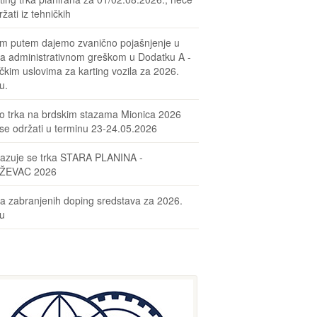
žati iz tehničkih
m putem dajemo zvanično pojašnjenje u
sa administrativnom greškom u Dodatku A -
čkim uslovima za karting vozila za 2026.
u.
o trka na brdskim stazama Mionica 2026
se održati u terminu 23-24.05.2026
azuje se trka STARA PLANINA -
ŽEVAC 2026
ta zabranjenih doping sredstava za 2026.
nu