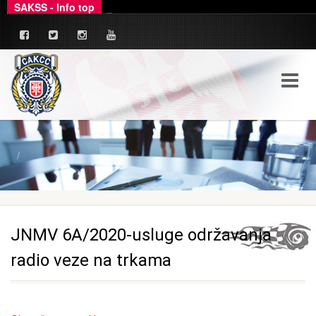
SAKSS - Info top
Ovim putem dajemo zvanično pojašnjenje u ve
_
JNMV 6A/2020-usluge održavanja
radio veze na trkama