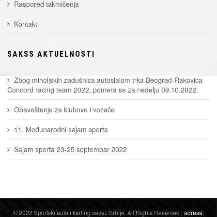
Raspored takmičenja
Kontakt
SAKSS AKTUELNOSTI
Zbog miholjskih zadušnica autoslalom trka Beograd-Rakovica
Concord racing team 2022, pomera se za nedelju 09.10.2022.
Obaveštenje za klubove i vozače
11. Međunarodni sajam sporta
Sajam sporta 23-25 septembar 2022
© 2022 Sportski auto i karting savez Srbije. All Rights Reserved |
adresa: