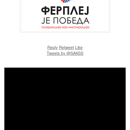
Reply
Retweet
Like
Tweets by @SAKSS