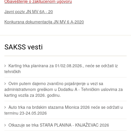
Obaveštenje o zakljucenom ugovoru
Javni poziv JN MV 6А - 20
Konkursna dokumentacija JN MV 6 А-2020
SAKSS vesti
Karting trka planirana za 01/02.08.2026., neće se održati iz
tehničkih
Ovim putem dajemo zvanično pojašnjenje u vezi sa
administrativnom greškom u Dodatku A - Tehničkim uslovima za
karting vozila za 2026. godinu.
Auto trka na brdskim stazama Mionica 2026 neće se održati u
terminu 23-24.05.2026
Otkazuje se trka STARA PLANINA - KNJAŽEVAC 2026