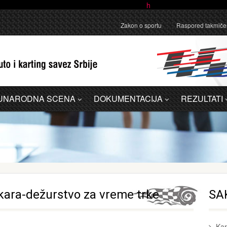
anično pojašnjenje u vezi sa administrativnom greškom u Dodatku A - 
Zakon o sportu
Raspored takmiče
UNARODNA SCENA
DOKUMENTACIJA
REZULTATI
ara-dežurstvo za vreme trke
SA
Kar