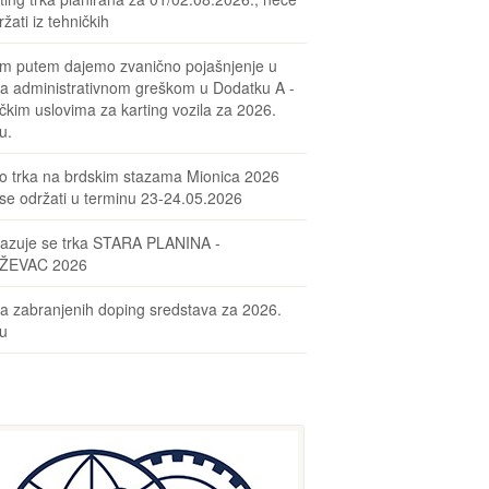
žati iz tehničkih
m putem dajemo zvanično pojašnjenje u
sa administrativnom greškom u Dodatku A -
čkim uslovima za karting vozila za 2026.
u.
o trka na brdskim stazama Mionica 2026
se održati u terminu 23-24.05.2026
azuje se trka STARA PLANINA -
ŽEVAC 2026
ta zabranjenih doping sredstava za 2026.
nu