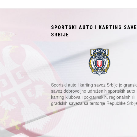
SPORTSKI AUTO I KARTING SAV
SRBIJE
Sportski auto i karting savez Srbije je gransk
savez dobrovoljno udruženih sportskih auto 
karting klubova i pokrajinskih, regionalnih ili
gradskih saveza sa teritorije Republike Srbij