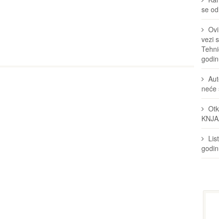
se odr
Ovi
vezi 
Tehni
godin
Aut
neće 
Otk
KNJA
Lis
godi