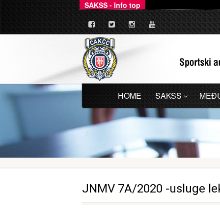
SAKSS - Info top
_
Ovim putem dajemo zv
HOME
SAKSS
MEĐ
JNMV 7A/2020 -usluge lek