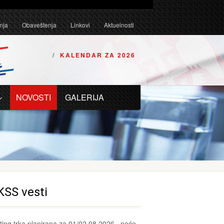
Tehničkim uslovima za karting vozila za 2026. godinu.
nja
Obaveštenja
Linkovi
Aktuelnosti
KALENDAR ZA 2026
NOVOSTI
GALERIJA
KSS vesti
ting trka planirana za 01/02.08.2026., neće