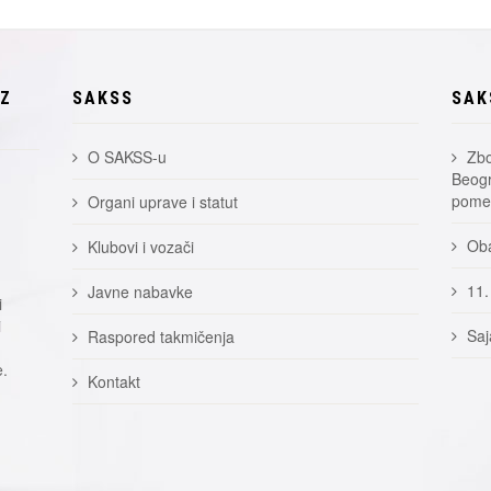
EZ
SAKSS
SAK
O SAKSS-u
Zbo
Beogr
pomer
Organi uprave i statut
Oba
Klubovi i vozači
11.
Javne nabavke
i
i
Saj
Raspored takmičenja
e.
Kontakt