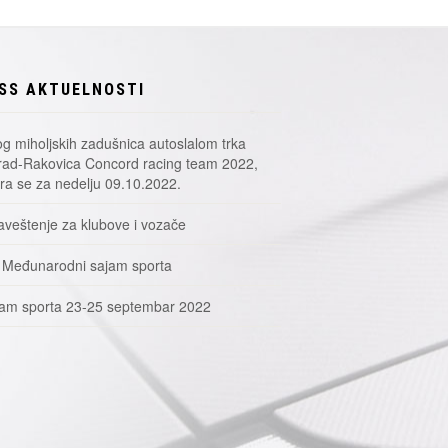
SS AKTUELNOSTI
g miholjskih zadušnica autoslalom trka
ad-Rakovica Concord racing team 2022,
a se za nedelju 09.10.2022.
veštenje za klubove i vozače
 Međunarodni sajam sporta
am sporta 23-25 septembar 2022