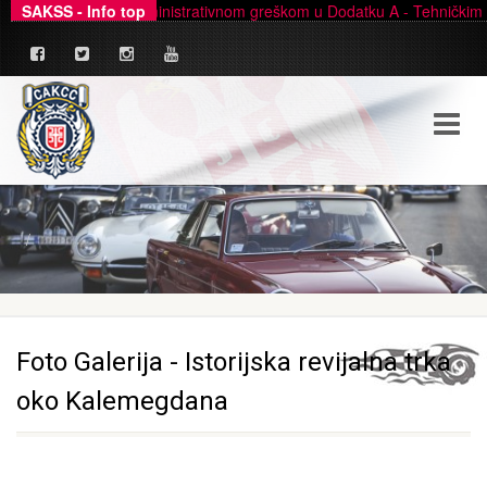
ministrativnom greškom u Dodatku A - Tehničkim uslovima za karting v
SAKSS - Info top
Foto Galerija - Istorijska revijalna trka
oko Kalemegdana