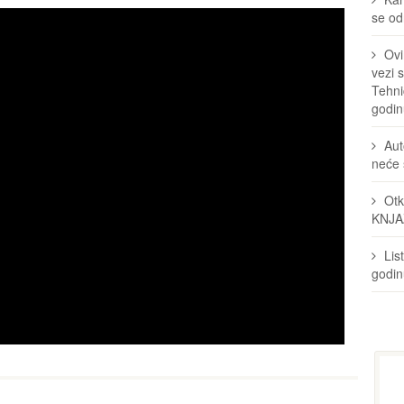
se odr
Ovi
vezi 
Tehni
godin
Aut
neće 
Otk
KNJA
Lis
godi