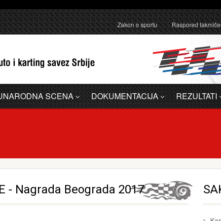
anično pojašnjenje u vezi sa administrativnom greškom u Dodatku A - 
Zakon o sportu
Raspored takmiče
UNARODNA SCENA
DOKUMENTACIJA
REZULTATI
E - Nagrada Beograda 2017
SAK
Kar