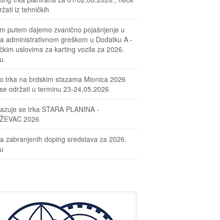
žati iz tehničkih
m putem dajemo zvanično pojašnjenje u
sa administrativnom greškom u Dodatku A -
čkim uslovima za karting vozila za 2026.
u.
o trka na brdskim stazama Mionica 2026
se održati u terminu 23-24.05.2026
azuje se trka STARA PLANINA -
ŽEVAC 2026
ta zabranjenih doping sredstava za 2026.
nu