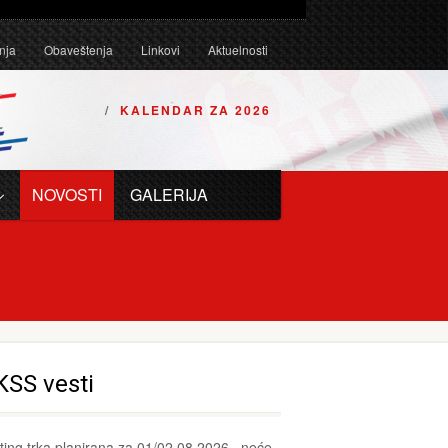
Tehničkim uslovima za karting vozila za 2026. godinu.
nja
Obaveštenja
Linkovi
Aktuelnosti
KALENDAR ZA 2026
NOVOSTI
GALERIJA
SS vesti
ting trka planirana za 01/02.08.2026., neće