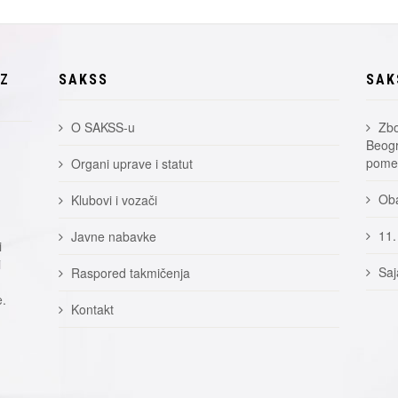
EZ
SAKSS
SAK
O SAKSS-u
Zbo
Beogr
pomer
Organi uprave i statut
Oba
Klubovi i vozači
11.
Javne nabavke
i
i
Saj
Raspored takmičenja
e.
Kontakt