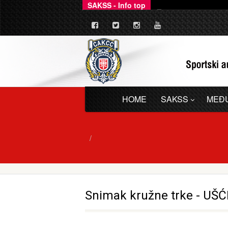
SAKSS - Info top
Ovim putem dajemo zv
_
HOME
SAKSS
MEĐ
Snimak kružne trke - UŠĆ