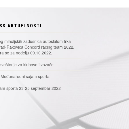
SS AKTUELNOSTI
g miholjskih zadušnica autoslalom trka
ad-Rakovica Concord racing team 2022,
a se za nedelju 09.10.2022.
veštenje za klubove i vozače
 Međunarodni sajam sporta
am sporta 23-25 septembar 2022