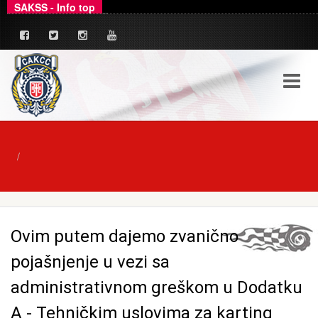
SAKSS - Info top
_
Ovim putem dajemo zvanično pojašnjenje u ve
Ovim putem dajemo zvanično
pojašnjenje u vezi sa
administrativnom greškom u Dodatku
A - Tehničkim uslovima za karting