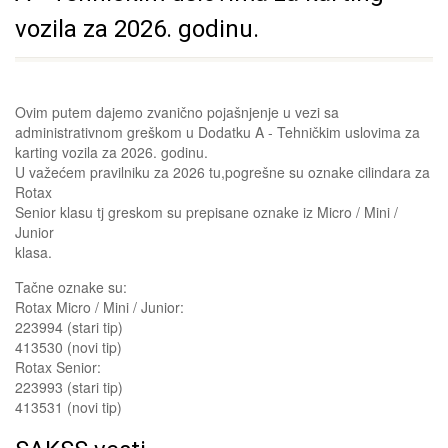
vozila za 2026. godinu.
Ovim putem dajemo zvanično pojašnjenje u vezi sa
administrativnom greškom u Dodatku A - Tehničkim uslovima za
karting vozila za 2026. godinu.
U važećem pravilniku za 2026 tu,pogrešne su oznake cilindara za
Rotax
Senior klasu tj greskom su prepisane oznake iz Micro / Mini /
Junior
klasa.
Tačne oznake su:
Rotax Micro / Mini / Junior:
223994 (stari tip)
413530 (novi tip)
Rotax Senior:
223993 (stari tip)
413531 (novi tip)