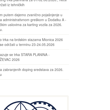
žati iz tehničkih
m putem dajemo zvanično pojašnjenje u
sa administrativnom greškom u Dodatku A -
čkim uslovima za karting vozila za 2026.
u.
o trka na brdskim stazama Mionica 2026
se održati u terminu 23-24.05.2026
azuje se trka STARA PLANINA -
ŽEVAC 2026
ta zabranjenih doping sredstava za 2026.
nu