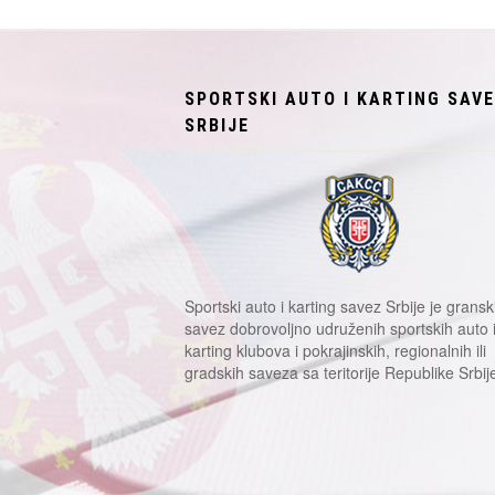
SPORTSKI AUTO I KARTING SAV
SRBIJE
Sportski auto i karting savez Srbije je gransk
savez dobrovoljno udruženih sportskih auto 
karting klubova i pokrajinskih, regionalnih ili
gradskih saveza sa teritorije Republike Srbij