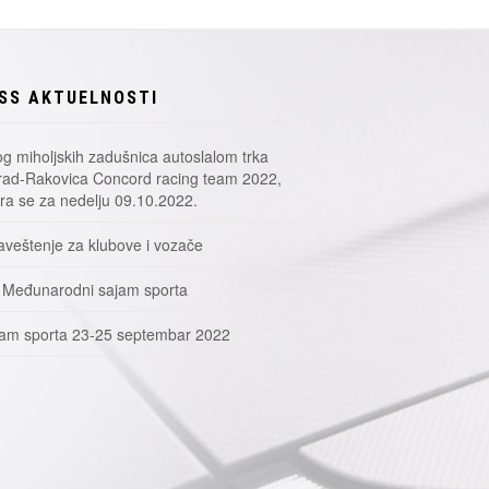
SS AKTUELNOSTI
g miholjskih zadušnica autoslalom trka
ad-Rakovica Concord racing team 2022,
a se za nedelju 09.10.2022.
veštenje za klubove i vozače
 Međunarodni sajam sporta
am sporta 23-25 septembar 2022