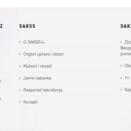
EZ
SAKSS
SAK
O SAKSS-u
Zbo
Beogr
pomer
Organi uprave i statut
Oba
Klubovi i vozači
11.
Javne nabavke
i
i
Saj
Raspored takmičenja
e.
Kontakt