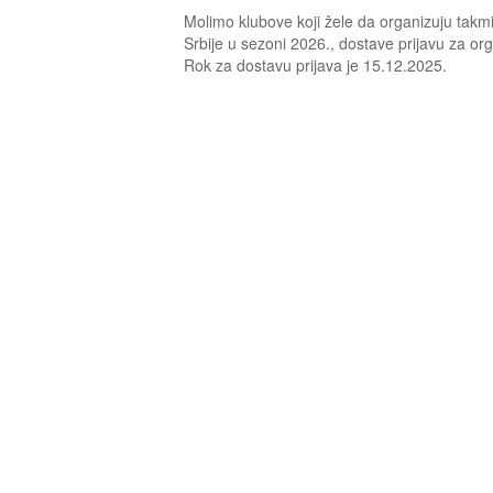
Molimo klubove koji žele da organizuju takmi
Srbije u sezoni 2026., dostave prijavu za org
Rok za dostavu prijava je 15.12.2025.