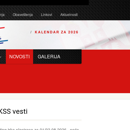
Tehničkim uslovima za karting vozila za 2026. godinu.
nja
Obaveštenja
Linkovi
Aktuelnosti
KALENDAR ZA 2026
NOVOSTI
GALERIJA
KSS vesti
ting trka planirana za 01/02.08.2026., neće