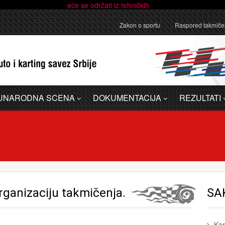
anično pojašnjenje u vezi sa administrativnom greškom u Dodatku A - 
Zakon o sportu
Raspored takmiče
UNARODNA SCENA
DOKUMENTACIJA
REZULTATI
organizaciju takmičenja.
SA
Kar