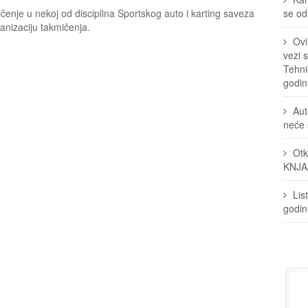
čenje u nekoj od disciplina Sportskog auto i karting saveza
se odr
anizaciju takmičenja.
Ovi
vezi 
Tehni
godin
Aut
neće 
Otk
KNJA
Lis
godi