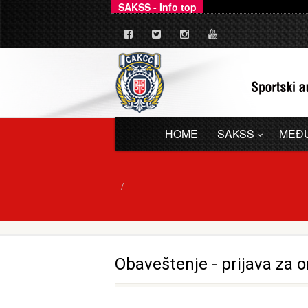
SAKSS - Info top
_
Ovim putem dajemo zv
HOME
SAKSS
MEĐ
Obaveštenje - prijava za 